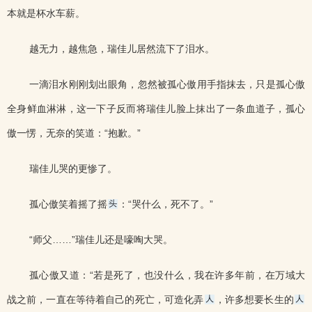
本就是杯水车薪。
越无力，越焦急，瑞佳儿居然流下了泪水。
一滴泪水刚刚划出眼角，忽然被孤心傲用手指抹去，只是孤心傲
全身鲜血淋淋，这一下子反而将瑞佳儿脸上抹出了一条血道子，孤心
傲一愣，无奈的笑道：“抱歉。”
瑞佳儿哭的更惨了。
孤心傲笑着摇了摇
：“哭什么，死不了。”
“师父……”瑞佳儿还是嚎啕大哭。
孤心傲又道：“若是死了，也没什么，我在许多年前，在万域大
战之前，一直在等待着自己的死亡，可造化弄
，许多想要长生的