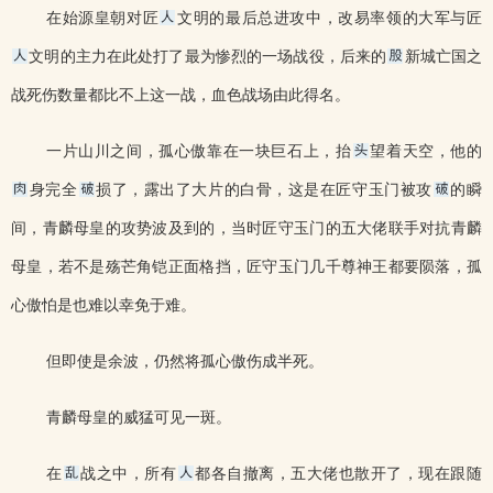
在始源皇朝对匠
文明的最后总进攻中，改易率领的大军与匠
文明的主力在此处打了最为惨烈的一场战役，后来的
新城亡国之
战死伤数量都比不上这一战，血色战场由此得名。
一片山川之间，孤心傲靠在一块巨石上，抬
望着天空，他的
身完全
损了，露出了大片的白骨，这是在匠守玉门被攻
的瞬
间，青麟母皇的攻势波及到的，当时匠守玉门的五大佬联手对抗青麟
母皇，若不是殇芒角铠正面格挡，匠守玉门几千尊神王都要陨落，孤
心傲怕是也难以幸免于难。
但即使是余波，仍然将孤心傲伤成半死。
青麟母皇的威猛可见一斑。
在
战之中，所有
都各自撤离，五大佬也散开了，现在跟随