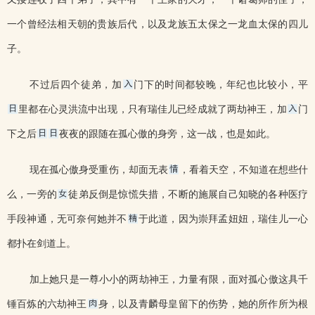
一个曾经法相天朝的贵族后代，以及龙族五太保之一龙血太保的四儿
子。
不过后四个徒弟，加
门下的时间都较晚，年纪也比较小，平
里都在心灵洪流中出现，只有瑞佳儿已经成就了两劫神王，加
门
下之后
夜夜的跟随在孤心傲的身旁，这一战，也是如此。
现在孤心傲身受重伤，却面无表
，看着天空，不知道在想些什
么，一旁的
徒弟反倒是惊慌失措，不断的施展自己知晓的各种医疗
手段神通，无可奈何她并不
于此道，因为崇拜孟妞妞，瑞佳儿一心
都扑在剑道上。
加上她只是一尊小小的两劫神王，力量有限，面对孤心傲这具千
锤百炼的六劫神王
身，以及青麟母皇留下的伤势，她的所作所为根