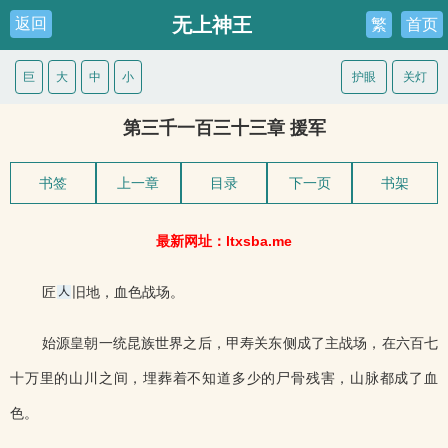
无上神王
返回
繁
首页
巨
大
中
小
护眼
关灯
第三千一百三十三章 援军
书签
上一章
目录
下一页
书架
最新网址：ltxsba.me
匠
旧地，血色战场。
始源皇朝一统昆族世界之后，甲寿关东侧成了主战场，在六百七
十万里的山川之间，埋葬着不知道多少的尸骨残害，山脉都成了血
色。