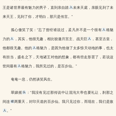
王是诸世界最有魅力的男子，直到亲自踏
未来天庭，亲眼见到了未
来天王，见到了你，才明白，那只是传言。”
孤心傲笑了笑：“忘了曾经谁说过，孟凡并不是一个很有
格魅
力的
，其实，他很无趣，相比较邀月宫主、战天巨
，甚至古皇，
他都很无趣。他的
格魅力，是因为他做了太多惊天动地的事，也太
有担当，盛名之下，天地诸王对他的想象，都有些走形罢了，若说这
世间最有
格魅力，我所见过的，是百步仙。”
奄奄一息，仍然谈笑风生。
翠娣摇
：“我没有见过那传说中让混沌大帝也要礼让，刹那之
间连
两重天，封印天道的百步仙。我只见过你，而现在，我们是敌
。”