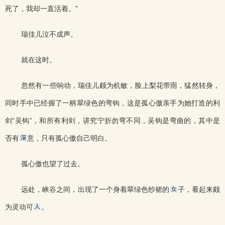
死了，我却一直活着。”
瑞佳儿泣不成声。
就在这时。
忽然有一些响动，瑞佳儿颇为机敏，脸上梨花带雨，猛然转身，
同时手中已经握了一柄翠绿色的弯钩，这是孤心傲亲手为她打造的利
剑“吴钩”，和所有利剑，讲究宁折勿弯不同，吴钩是弯曲的，其中是
否有
意，只有孤心傲自己明白。
孤心傲也望了过去。
远处，峡谷之间，出现了一个身着翠绿色纱裙的
子，看起来颇
为灵动可
。