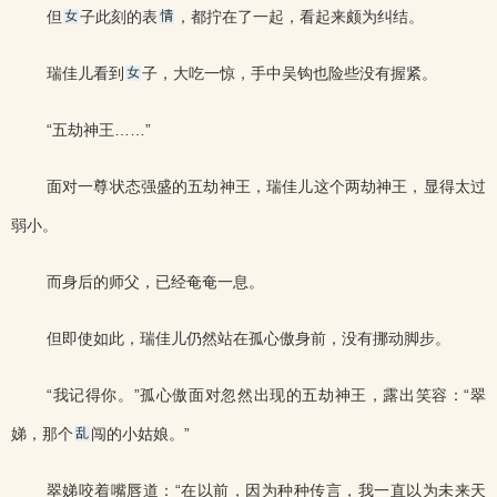
但
子此刻的表
，都拧在了一起，看起来颇为纠结。
瑞佳儿看到
子，大吃一惊，手中吴钩也险些没有握紧。
“五劫神王……”
面对一尊状态强盛的五劫神王，瑞佳儿这个两劫神王，显得太过
弱小。
而身后的师父，已经奄奄一息。
但即使如此，瑞佳儿仍然站在孤心傲身前，没有挪动脚步。
“我记得你。”孤心傲面对忽然出现的五劫神王，露出笑容：“翠
娣，那个
闯的小姑娘。”
翠娣咬着嘴唇道：“在以前，因为种种传言，我一直以为未来天