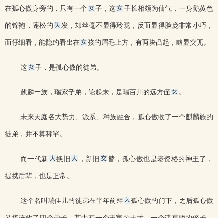
在孤心傲身旁的，只有一个
子，这
子长相颇为仙气，一身鹅黄色
的锦袍，蓬松的
发，却丝毫不显得玲珑，反而显得脸庞非常小巧，
而仔细看，能隐约看出在
孩的眉毛上方，有两块凸起，略显突兀。
这
子，是孤心傲的徒弟。
麒麟一族，瑞家子弟，论起来，是瑞百川的远方侄
。
未来天庭各大势力、派系、种族融合，孤心傲收了一个麒麟族的
徒弟，并不算稀罕。
而一代新
换旧
，新旧
替，孤心傲也是老资格的神王了，
提携后辈，也是正常。
这个名叫瑞佳儿的徒弟在半年前拜
孤心傲的门下，之后孤心傲
又接连收了四个弟子，其中有一个王家的天才，一个诸葛师的侄子，