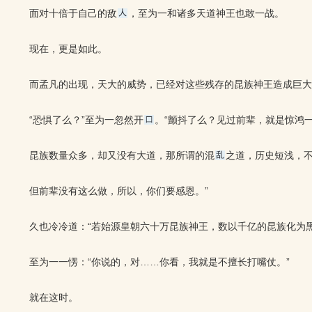
面对十倍于自己的敌
，至为一和诸多天道神王也敢一战。
现在，更是如此。
而孟凡的出现，天大的威势，已经对这些残存的昆族神王造成巨大
“恐惧了么？”至为一忽然开
。“颤抖了么？见过前辈，就是惊鸿
昆族数量众多，却又没有大道，那所谓的混
之道，历史短浅，
但前辈没有这么做，所以，你们要感恩。”
久也冷冷道：“若始源皇朝六十万昆族神王，数以千亿的昆族化为
至为一一愣：“你说的，对……你看，我就是不擅长打嘴仗。”
就在这时。