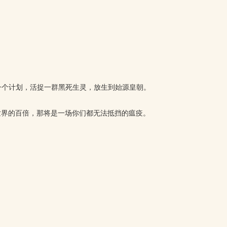
一个计划，活捉一群黑死生灵，放生到始源皇朝。
世界的百倍，那将是一场你们都无法抵挡的瘟疫。