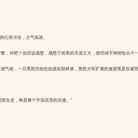
的心里冲击，士气低迷。
一瞥，对吧？你应该感恩，感恩于前辈的天道正大，曾经靖宇神府给出个
不成气候，一旦黑死浩劫在始源皇朝肆虐，黑死大军扩展的速度将是在诸
黑死生灵，将是整个宇宙洪荒的灾难。”