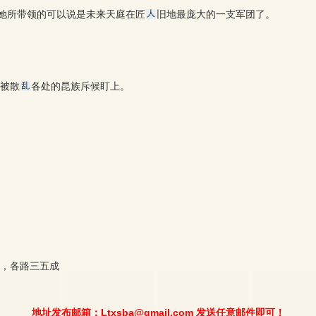
她所带领的可以说是未来天庭在匠
旧地最庞大的一支军团了。
被散
各处的昆族斥候盯上。
，各路三五成
地址发布邮箱：Ltxsba@gmail.com 发送任意邮件即可！