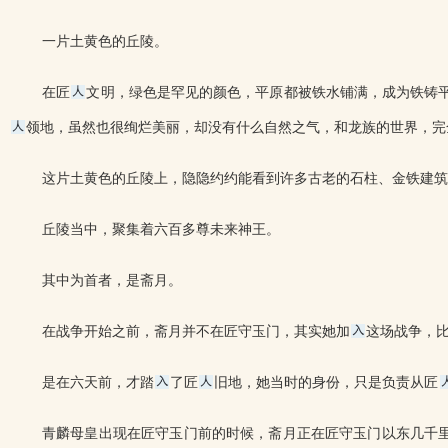
一片土黄色的丘陵。
在匠
文明，绿色是罕见的颜色，平原都被铁水铺满，成为铁铸
领地，虽然也很绚烂美丽，却没有什么自然之气，和龙族的世界，完
这片土黄色的丘陵上，隐隐约约能看到许多古老的石柱、金铁建筑
丘陵当中，聚集着六百多尊未来神王。
其中为首者，是斋月。
在战争开始之前，斋月并不在匠守玉门，其实她加
这场战争，
是在六天前，才踏
了匠
旧地，她当时的身份，只是负责从匠
青麟母皇出现在匠守玉门前的时候，斋月正在匠守玉门以东几千