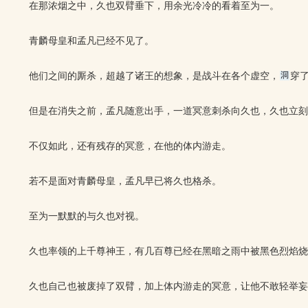
在那浓烟之中，久也双臂垂下，用余光冷冷的看着至为一。
青麟母皇和孟凡已经不见了。
他们之间的厮杀，超越了诸王的想象，是战斗在各个虚空，
穿
但是在消失之前，孟凡随意出手，一道冥意刺杀向久也，久也立刻
不仅如此，还有残存的冥意，在他的体内游走。
若不是面对青麟母皇，孟凡早已将久也格杀。
至为一默默的与久也对视。
久也率领的上千尊神王，有几百尊已经在黑暗之雨中被黑色烈焰烧
久也自己也被废掉了双臂，加上体内游走的冥意，让他不敢轻举妄