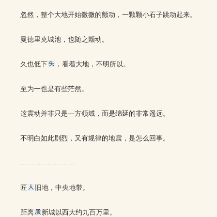
忽然，整个大地开始微微的颤动，一颗颗小石子跳动起来。
曼德里克城池，也随之颤动。
久也低下
，看着大地，不明所以。
至为一也是有些茫然。
这震动并非只是一方领域，而是绵延的非常遥远。
不明白如此剧烈，又有规律的地震，是怎么回事。
……………………
匠
旧地，中央地带。
距离
新城以西大约九百万里。