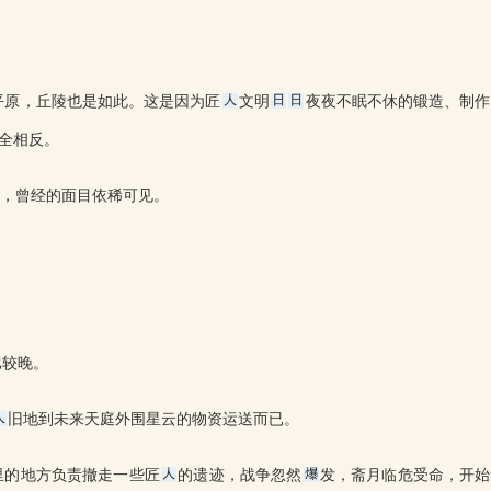
平原，丘陵也是如此。这是因为匠
文明
夜夜不眠不休的锻造、制作
全相反。
，曾经的面目依稀可见。
比较晚。
旧地到未来天庭外围星云的物资运送而已。
里的地方负责撤走一些匠
的遗迹，战争忽然
发，斋月临危受命，开始