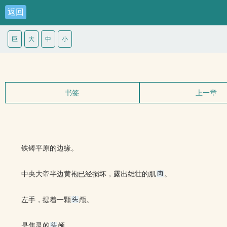
返回
巨
大
中
小
书签
上一章
铁铸平原的边缘。
中央大帝半边黄袍已经损坏，露出雄壮的肌
。
左手，提着一颗
颅。
是焦灵的
颅。